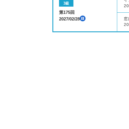
イ
3級
20
第175回
2027/02/28
窓
20