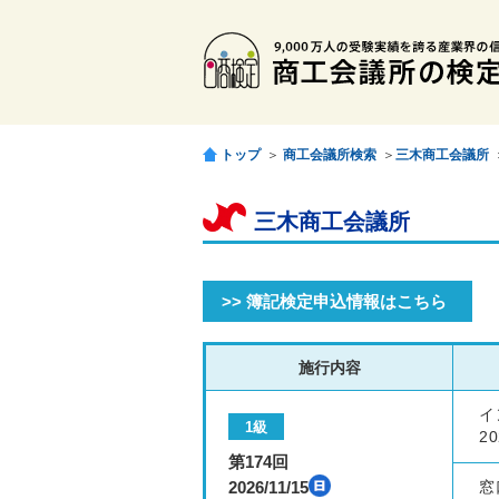
トップ
＞
商工会議所検索
＞
三木商工会議所
三木商工会議所
>> 簿記検定申込情報はこちら
施行内容
イ
1級
20
第174回
2026/11/15
窓