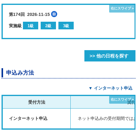
第174回 2026-11-15
実施級
1級
2級
3級
>> 他の日程を探す
申込み方法
▼ インターネット申込
受付方法
受付
インターネット申込
ネット申込みの受付期間では