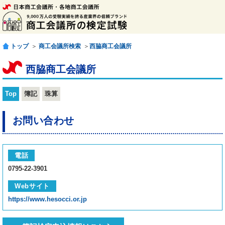
トップ
＞
商工会議所検索
＞
西脇商工会議所
西脇商工会議所
Top
簿記
珠算
お問い合わせ
電話
0795-22-3901
Webサイト
https://www.hesocci.or.jp