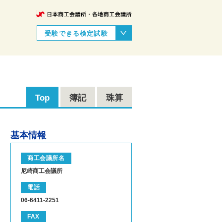
受験できる検定試験
Top
簿記
珠算
基本情報
商工会議所名
尼崎商工会議所
電話
06-6411-2251
FAX