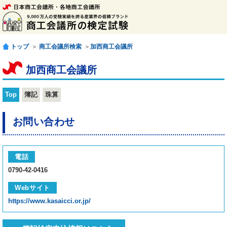
トップ
＞
商工会議所検索
＞
加西商工会議所
加西商工会議所
Top
簿記
珠算
お問い合わせ
電話
0790-42-0416
Webサイト
https://www.kasaicci.or.jp/