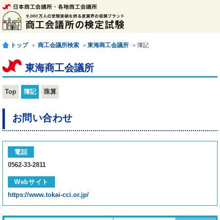
トップ
＞
商工会議所検索
＞
東海商工会議所
＞簿記
東海商工会議所
Top
簿記
珠算
お問い合わせ
電話
0562-33-2811
Webサイト
https://www.tokai-cci.or.jp/