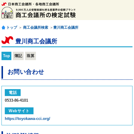
トップ
＞
商工会議所検索
＞
豊川商工会議所
豊川商工会議所
Top
簿記
珠算
お問い合わせ
電話
0533-86-4101
Webサイト
https://toyokawa-cci.org/