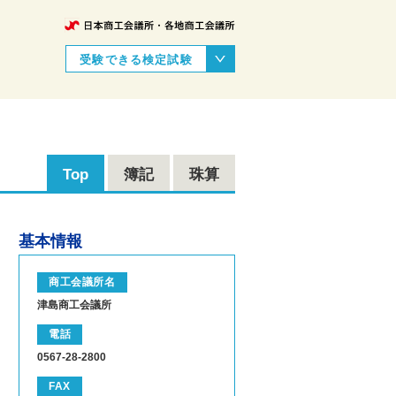
受験できる検定試験
Top
簿記
珠算
基本情報
商工会議所名
津島商工会議所
電話
0567-28-2800
FAX