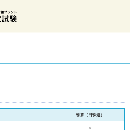
珠算（日珠連）
○