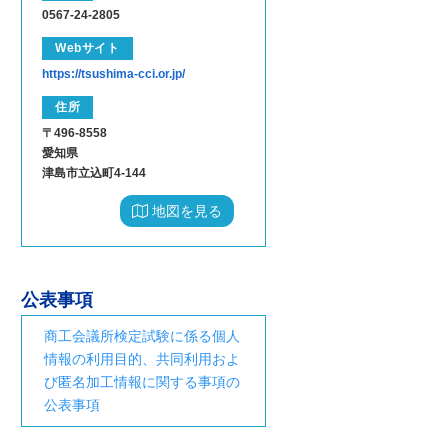
0567-24-2805
Webサイト
https://tsushima-cci.or.jp/
住所
〒496-8558
愛知県
津島市立込町4-144
地図を見る
公表事項
商工会議所検定試験に係る個人
情報の利用目的、共同利用およ
び匿名加工情報に関する事項の
公表事項