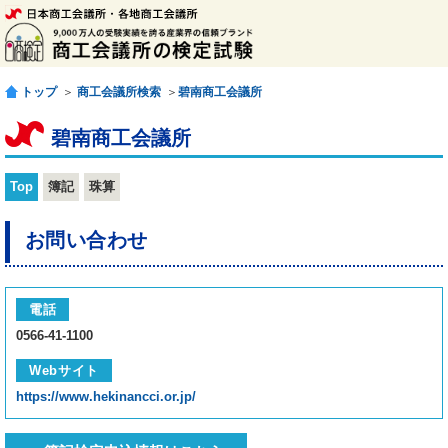
トップ
＞
商工会議所検索
＞
碧南商工会議所
碧南商工会議所
Top
簿記
珠算
お問い合わせ
電話
0566-41-1100
Webサイト
https://www.hekinancci.or.jp/