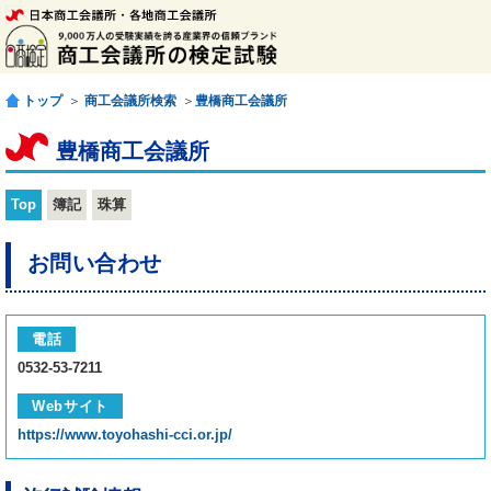
トップ
＞
商工会議所検索
＞
豊橋商工会議所
豊橋商工会議所
Top
簿記
珠算
お問い合わせ
電話
0532-53-7211
Webサイト
https://www.toyohashi-cci.or.jp/