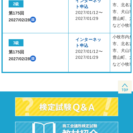
インターネッ
2級
市、北名
ト申込
市、犬山
2027/01/12〜
第175回
2027/01/29
豊山町、
2027/02/28
など小牧
小牧市内
インターネッ
3級
市、北名
ト申込
市、犬山
2027/01/12〜
第175回
2027/01/29
豊山町、
2027/02/28
など小牧