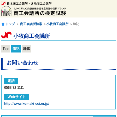
トップ
＞
商工会議所検索
＞
小牧商工会議所
＞簿記
小牧商工会議所
Top
簿記
珠算
お問い合わせ
電話
0568-72-1111
Webサイト
http://www.komaki-cci.or.jp/