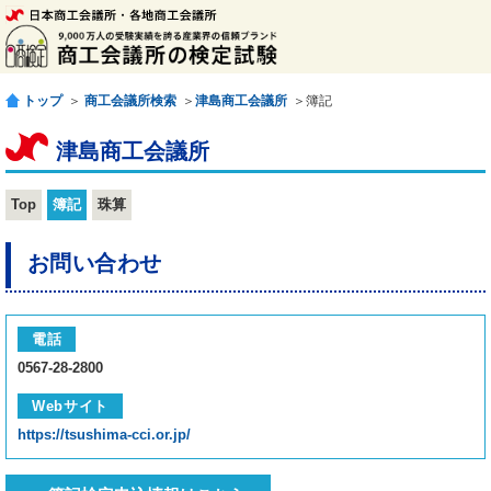
トップ
＞
商工会議所検索
＞
津島商工会議所
＞簿記
津島商工会議所
Top
簿記
珠算
お問い合わせ
電話
0567-28-2800
Webサイト
https://tsushima-cci.or.jp/