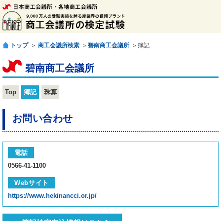
トップ
＞
商工会議所検索
＞
碧南商工会議所
＞簿記
碧南商工会議所
Top
簿記
珠算
お問い合わせ
電話
0566-41-1100
Webサイト
https://www.hekinancci.or.jp/