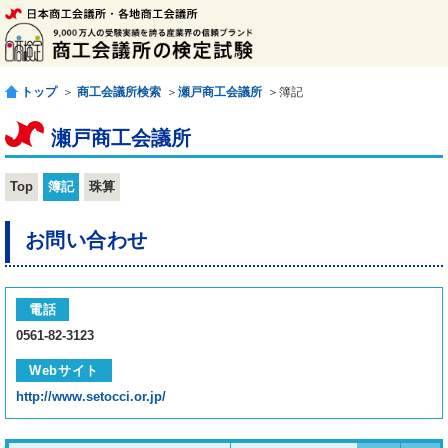
トップ
＞
商工会議所検索
＞
瀬戸商工会議所
＞簿記
瀬戸商工会議所
Top
簿記
珠算
お問い合わせ
電話
0561-82-3123
Webサイト
http://www.setocci.or.jp/