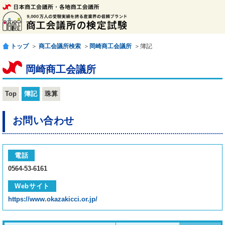
トップ
＞
商工会議所検索
＞
岡崎商工会議所
＞簿記
岡崎商工会議所
Top
簿記
珠算
お問い合わせ
電話
0564-53-6161
Webサイト
https://www.okazakicci.or.jp/