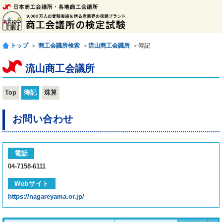
トップ
＞
商工会議所検索
＞
流山商工会議所
＞簿記
流山商工会議所
Top
簿記
珠算
お問い合わせ
電話
04-7158-6111
Webサイト
https://nagareyama.or.jp/