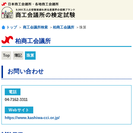
トップ
＞
商工会議所検索
＞
柏商工会議所
＞珠算
柏商工会議所
Top
簿記
珠算
お問い合わせ
電話
04-7162-3311
Webサイト
https://www.kashiwa-cci.or.jp/