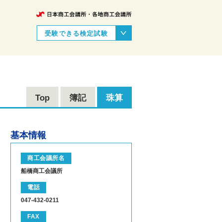
受験できる検定試験
Top
簿記
珠算
基本情報
商工会議所名
船橋商工会議所
電話
047-432-0211
FAX