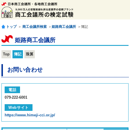
トップ
＞
商工会議所検索
＞
姫路商工会議所
＞簿記
姫路商工会議所
Top
簿記
珠算
お問い合わせ
電話
079-222-6001
Webサイト
https://www.himeji-cci.or.jp/