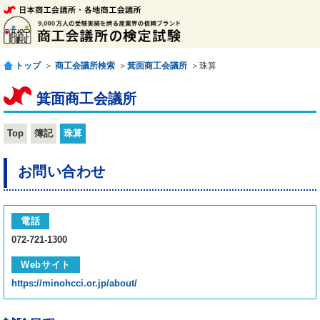
トップ
＞
商工会議所検索
＞
箕面商工会議所
＞珠算
箕面商工会議所
Top
簿記
珠算
お問い合わせ
電話
072-721-1300
Webサイト
https://minohcci.or.jp/about/