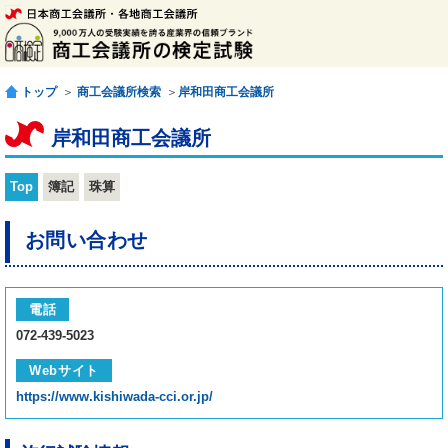
トップ
＞
商工会議所検索
＞
岸和田商工会議所
岸和田商工会議所
Top
簿記
珠算
お問い合わせ
電話
072-439-5023
Webサイト
https://www.kishiwada-cci.or.jp/