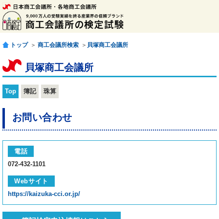
トップ
＞
商工会議所検索
＞
貝塚商工会議所
貝塚商工会議所
Top
簿記
珠算
お問い合わせ
電話
072-432-1101
Webサイト
https://kaizuka-cci.or.jp/