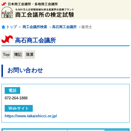
トップ
＞
商工会議所検索
＞
高石商工会議所
＞販売士
高石商工会議所
Top
簿記
珠算
お問い合わせ
電話
072-264-1888
Webサイト
https://www.takaishicci.or.jp/