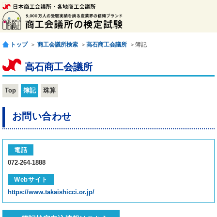
トップ
＞
商工会議所検索
＞
高石商工会議所
＞簿記
高石商工会議所
Top
簿記
珠算
お問い合わせ
電話
072-264-1888
Webサイト
https://www.takaishicci.or.jp/