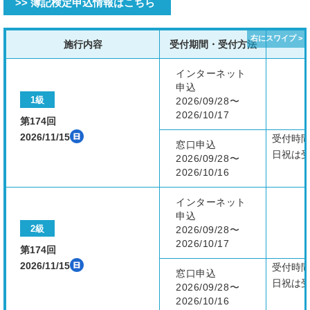
>> 簿記検定申込情報はこちら
施行内容
受付期間・受付方法
インターネット
申込
1級
2026/09/28〜
2026/10/17
第174回
2026/11/15
受付時
窓口申込
日祝は
2026/09/28〜
2026/10/16
インターネット
申込
2級
2026/09/28〜
2026/10/17
第174回
2026/11/15
受付時
窓口申込
日祝は
2026/09/28〜
2026/10/16