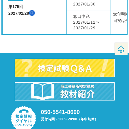
2027/01/30
第175回
2027/02/28
受付時
窓口申込
日祝は
2027/01/12〜
2027/01/29
050-5541-8600
受付時間 9:00 〜 20:00（年中無休）