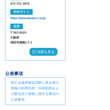
072-751-3876
Webサイト
https://www.ikedacci.or.jp
住所
〒563-0025
大阪府
池田市城南1-1-1
地図を見る
公表事項
商工会議所検定試験に係る個人
情報の利用目的、共同利用およ
び匿名加工情報に関する事項の
公表事項