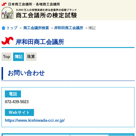
トップ
＞
商工会議所検索
＞
岸和田商工会議所
＞簿記
岸和田商工会議所
Top
簿記
珠算
お問い合わせ
電話
072-439-5023
Webサイト
https://www.kishiwada-cci.or.jp/