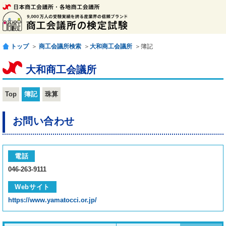
トップ
＞
商工会議所検索
＞
大和商工会議所
＞簿記
大和商工会議所
Top
簿記
珠算
お問い合わせ
電話
046-263-9111
Webサイト
https://www.yamatocci.or.jp/