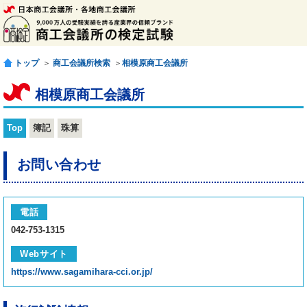
トップ
＞
商工会議所検索
＞
相模原商工会議所
相模原商工会議所
Top
簿記
珠算
お問い合わせ
電話
042-753-1315
Webサイト
https://www.sagamihara-cci.or.jp/