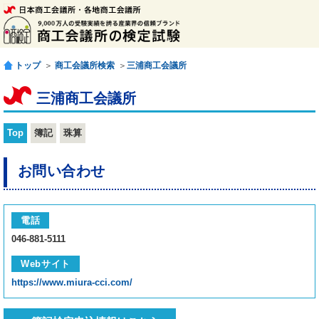
トップ
＞
商工会議所検索
＞
三浦商工会議所
三浦商工会議所
Top
簿記
珠算
お問い合わせ
電話
046-881-5111
Webサイト
https://www.miura-cci.com/