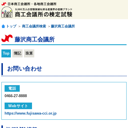
トップ
＞
商工会議所検索
＞
藤沢商工会議所
藤沢商工会議所
Top
簿記
珠算
お問い合わせ
電話
0466-27-8888
Webサイト
https://www.fujisawa-cci.or.jp