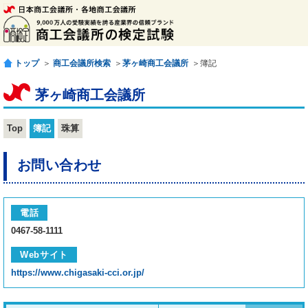
トップ
＞
商工会議所検索
＞
茅ヶ崎商工会議所
＞簿記
茅ヶ崎商工会議所
Top
簿記
珠算
お問い合わせ
電話
0467-58-1111
Webサイト
https://www.chigasaki-cci.or.jp/