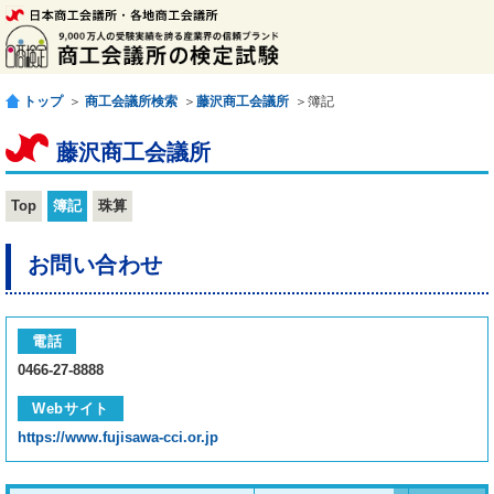
トップ
＞
商工会議所検索
＞
藤沢商工会議所
＞簿記
藤沢商工会議所
Top
簿記
珠算
お問い合わせ
電話
0466-27-8888
Webサイト
https://www.fujisawa-cci.or.jp