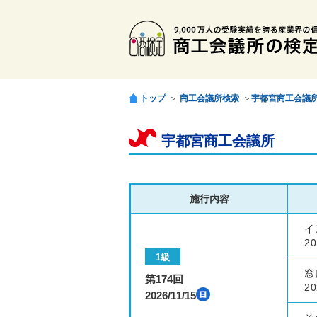
トップ
＞
商工会議所検索
＞
宇都宮商工会議
宇都宮商工会議所
施行内容
イ
20
1級
窓
第174回
20
2026/11/15