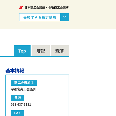
受験できる検定試験
Top
簿記
珠算
基本情報
商工会議所名
宇都宮商工会議所
電話
028-637-3131
FAX