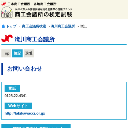
トップ
＞
商工会議所検索
＞
滝川商工会議所
＞簿記
滝川商工会議所
Top
簿記
珠算
お問い合わせ
電話
0125-22-4341
Webサイト
http://takikawacci.or.jp/