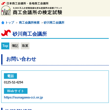
トップ
＞
商工会議所検索
＞
砂川商工会議所
砂川商工会議所
Top
簿記
珠算
お問い合わせ
電話
0125-52-4294
Webサイト
https://sunagawa-cci.or.jp