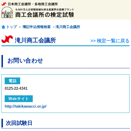
トップ
＞
簿記申込情報検索
＞
滝川商工会議所
滝川商工会議所
>> 検定一覧に戻る
お問い合わせ
電話
0125-22-4341
Webサイト
http://takikawacci.or.jp/
次回試験日