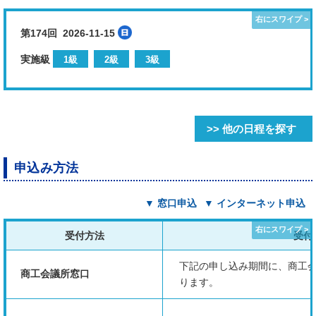
第174回 2026-11-15
実施級
1級
2級
3級
>> 他の日程を探す
申込み方法
▼ 窓口申込
▼ インターネット申込
受付方法
受付
下記の申し込み期間に、商工
商工会議所窓口
ります。