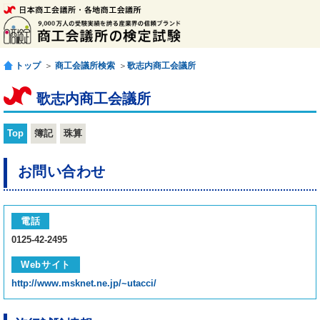
トップ
＞
商工会議所検索
＞
歌志内商工会議所
歌志内商工会議所
Top
簿記
珠算
お問い合わせ
電話
0125-42-2495
Webサイト
http://www.msknet.ne.jp/~utacci/