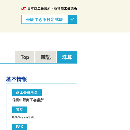
受験できる検定試験
Top
簿記
珠算
基本情報
商工会議所名
信州中野商工会議所
電話
0269-22-2191
FAX