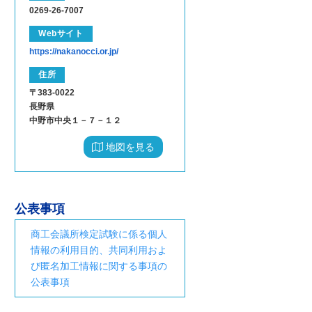
0269-26-7007
Webサイト
https://nakanocci.or.jp/
住所
〒383-0022
長野県
中野市中央１－７－１２
地図を見る
公表事項
商工会議所検定試験に係る個人
情報の利用目的、共同利用およ
び匿名加工情報に関する事項の
公表事項