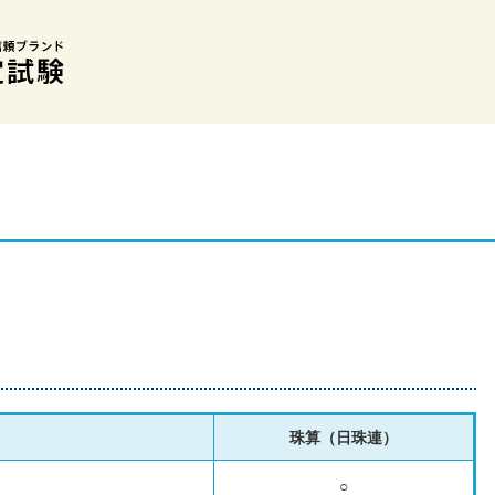
珠算（日珠連）
○