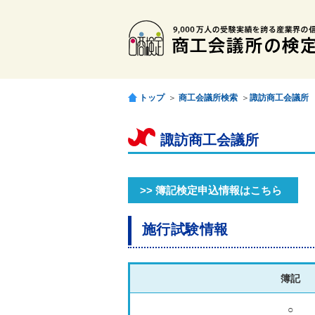
トップ
＞
商工会議所検索
＞
諏訪商工会議所
諏訪商工会議所
>> 簿記検定申込情報はこちら
施行試験情報
簿記
○