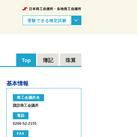
受験できる検定試験
Top
簿記
珠算
基本情報
商工会議所名
諏訪商工会議所
電話
0266-52-2155
FAX