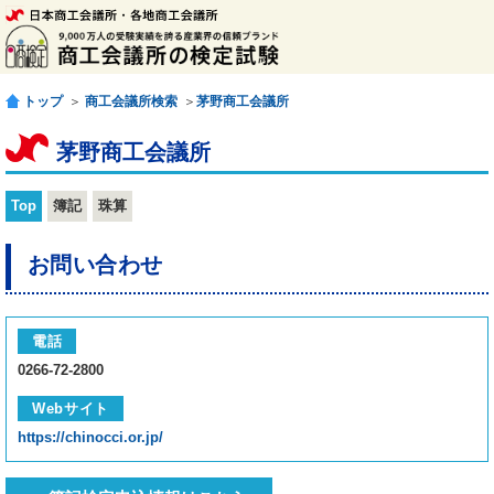
トップ
＞
商工会議所検索
＞
茅野商工会議所
茅野商工会議所
Top
簿記
珠算
お問い合わせ
電話
0266-72-2800
Webサイト
https://chinocci.or.jp/