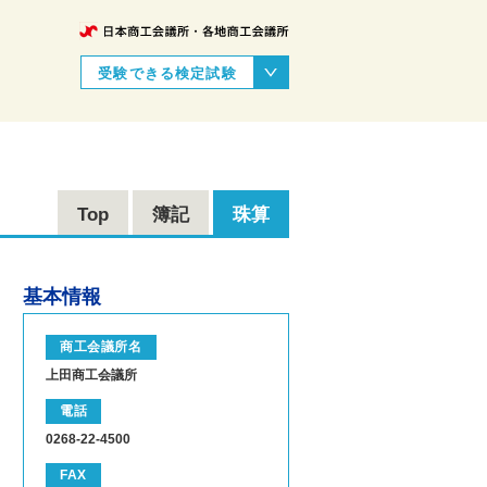
受験できる検定試験
Top
簿記
珠算
基本情報
商工会議所名
上田商工会議所
電話
0268-22-4500
FAX