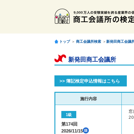
トップ
＞
商工会議所検索
＞
新発田商工会議
新発田商工会議所
>> 簿記検定申込情報はこちら
施行内容
窓
1級
20
第174回
2026/11/15