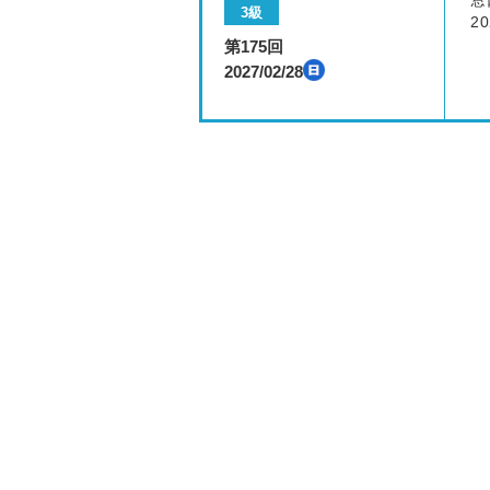
窓
3級
20
第175回
2027/02/28