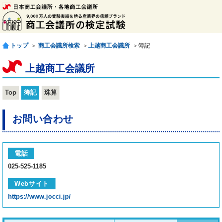
トップ
＞
商工会議所検索
＞
上越商工会議所
＞簿記
上越商工会議所
Top
簿記
珠算
お問い合わせ
電話
025-525-1185
Webサイト
https://www.jocci.jp/