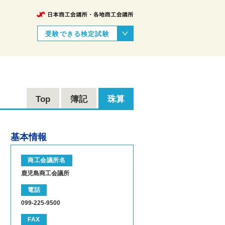
受験できる検定試験
Top
簿記
珠算
基本情報
商工会議所名
鹿児島商工会議所
電話
099-225-9500
FAX