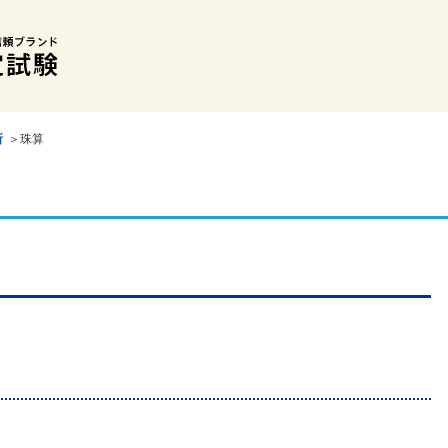
所
＞珠算