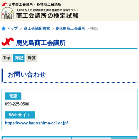
トップ
＞
商工会議所検索
＞
鹿児島商工会議所
＞簿記
鹿児島商工会議所
Top
簿記
珠算
お問い合わせ
電話
099-225-9500
Webサイト
https://www.kagoshima-cci.or.jp/