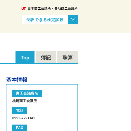
受験できる検定試験
Top
簿記
珠算
基本情報
商工会議所名
枕崎商工会議所
電話
0993-72-3341
FAX