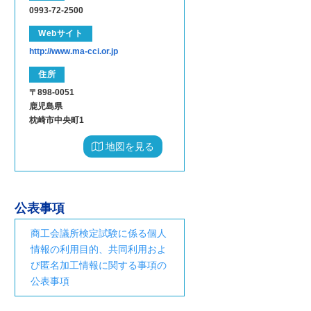
0993-72-2500
Webサイト
http://www.ma-cci.or.jp
住所
〒898-0051
鹿児島県
枕崎市中央町1
地図を見る
公表事項
商工会議所検定試験に係る個人
情報の利用目的、共同利用およ
び匿名加工情報に関する事項の
公表事項