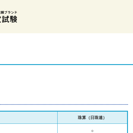
珠算（日珠連）
○