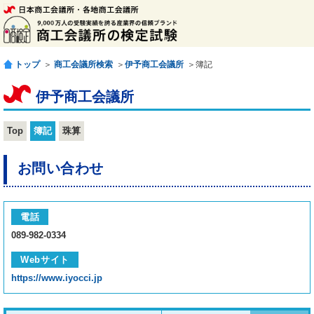
トップ
＞
商工会議所検索
＞
伊予商工会議所
＞簿記
伊予商工会議所
Top
簿記
珠算
お問い合わせ
電話
089-982-0334
Webサイト
https://www.iyocci.jp