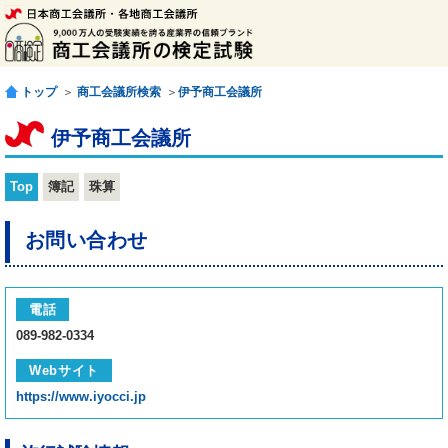
トップ
＞
商工会議所検索
＞
伊予商工会議所
伊予商工会議所
Top
簿記
珠算
お問い合わせ
電話
089-982-0334
Webサイト
https://www.iyocci.jp