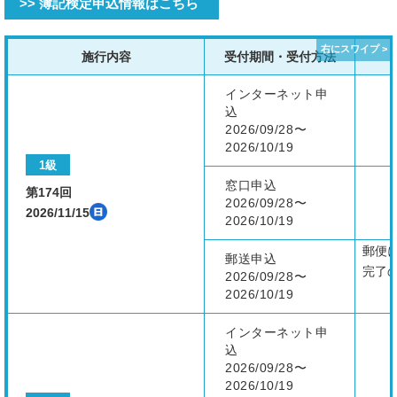
>> 簿記検定申込情報はこちら
施行内容
受付期間・受付方法
インターネット申
込
2026/09/28〜
2026/10/19
1級
窓口申込
第174回
2026/09/28〜
2026/11/15
2026/10/19
郵便
郵送申込
完了
2026/09/28〜
2026/10/19
インターネット申
込
2026/09/28〜
2026/10/19