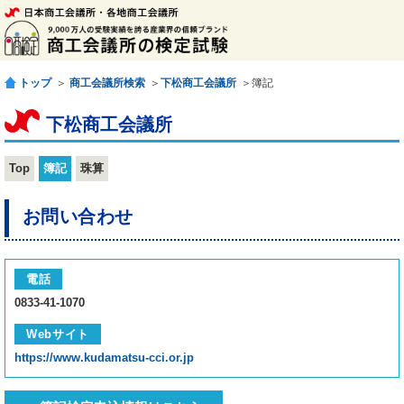
トップ
＞
商工会議所検索
＞
下松商工会議所
＞簿記
下松商工会議所
Top
簿記
珠算
お問い合わせ
電話
0833-41-1070
Webサイト
https://www.kudamatsu-cci.or.jp